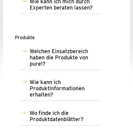
Wie kann ich mich durch
BRANCHENLÖSUNGEN
Experten beraten lassen?
TRAININGS-CENTER
DOWNLOADS
Produkte
FAQ
Welchen Einsatzbereich
RÜCKRUFBITTE
haben die Produkte von
pure!?
KONTAKTANFRAGE
Wie kann ich
REKLAMATIONSFORMULAR
Produktinformationen
erhalten?
WHITEPAPER ANFORDERN
ANMELDUNG WEBINAR
Wo finde ich die
Produktdatenblätter?