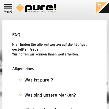
Menü
Login zum
pure!-Portal
PROCESS - LEBENSMITTEL
&
PHARMA /
LABOR GAS
FAQ
INDUSTRIE - DRUCKLUFT-
&
Hier finden Sie alle Antworten auf die häufigst
GASAUFBEREITUNG
gestellten Fragen.
Wir hoffen wir können Ihnen weiterhelfen.
MARKEN
Allgemeines
UNTERNEHMEN
Was ist pure!?
NEUIGKEITEN
Was sind unsere Marken?
KONTAKT & DOWNLOADS