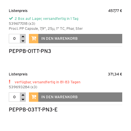
Listenpreis
457,77 €
2 Box auf Lager, versandfertig in 1 Tag
539677018 (x3)
Procl. PP Capsule, 7,9", 25µ, 1" TC, Phar, Ster
IN DEN WARENKORB
PEPPB-01TT-PN3
Listenpreis
371,34 €
verfügbar, versandfertig in 81-83 Tagen
539693284 (x3)
IN DEN WARENKORB
PEPPB-03TT-PN3-E