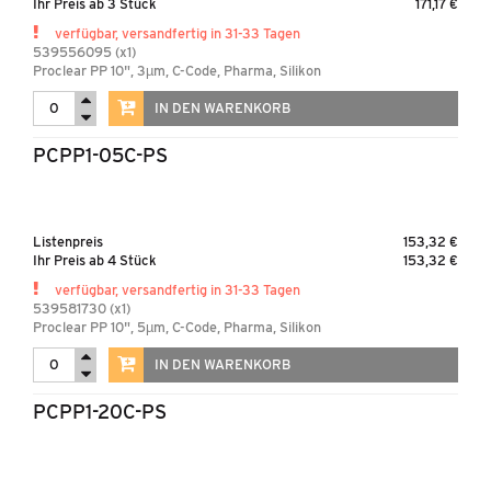
Ihr Preis ab 3 Stück
171,17 €
KONTAKT & DOWNLOADS
verfügbar, versandfertig in 31-33 Tagen
539556095 (x1)
Proclear PP 10", 3µm, C-Code, Pharma, Silikon
IN DEN WARENKORB
PCPP1-05C-PS
Listenpreis
153,32 €
Ihr Preis ab 4 Stück
153,32 €
verfügbar, versandfertig in 31-33 Tagen
539581730 (x1)
Proclear PP 10", 5µm, C-Code, Pharma, Silikon
IN DEN WARENKORB
PCPP1-20C-PS