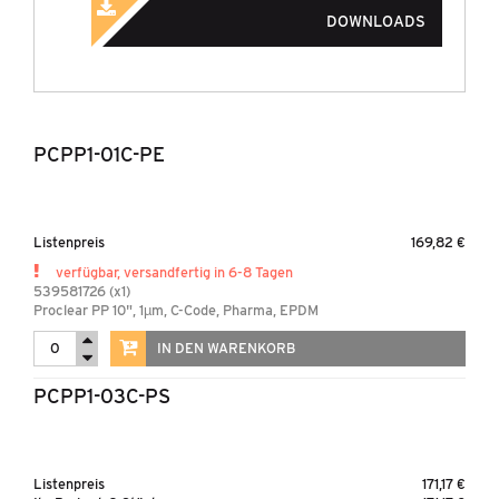
LABORGAS GENERATOREN
DOWNLOADS
STICKSTOFFGENERATOREN
LABORUNTERSUCHUNGEN
NEUHEITEN
PCPP1-01C-PE
SONDERAKTIONEN
Listenpreis
169,82 €
INDUSTRIE - DRUCKLUFT-
&
verfügbar, versandfertig in 6-8 Tagen
GASAUFBEREITUNG
539581726 (x1)
Proclear PP 10", 1µm, C-Code, Pharma, EPDM
IN DEN WARENKORB
MARKEN
PCPP1-03C-PS
UNTERNEHMEN
NEUIGKEITEN
Listenpreis
171,17 €