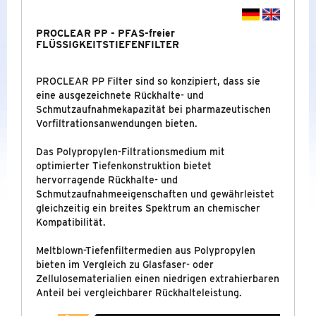
TIEFENFILTER PHARMA
PROCLEAR PP - PFAS-freier
FLÜSSIGKEITSTIEFENFILTER
PROCLEAR PP
PROCLEAR PP Filter sind so konzipiert, dass sie
MEMBRANFILTER PHARMA
eine ausgezeichnete Rückhalte- und
Schmutzaufnahmekapazität bei pharmazeutischen
Vorfiltrationsanwendungen bieten.
METALLFILTER
Das Polypropylen-Filtrationsmedium mit
LUFT- UND GASFILTER
optimierter Tiefenkonstruktion bietet
hervorragende Rückhalte- und
CO2-SCHUTZSYSTEME PCO2
Schmutzaufnahmeeigenschaften und gewährleistet
gleichzeitig ein breites Spektrum an chemischer
FILTERGEHÄUSE
Kompatibilität.
Meltblown-Tiefenfiltermedien aus Polypropylen
DAMPFFILTER
bieten im Vergleich zu Glasfaser- oder
Zellulosematerialien einen niedrigen extrahierbaren
FILTERTESTGERÄTE
&
ZUBEHÖR
Anteil bei vergleichbarer Rückhalteleistung.