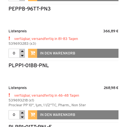
PEPPB-96TT-PN3
Listenpreis
366,89 €
verfügbar, versandfertig in 81-83 Tagen
539693283 (x3)
IN DEN WARENKORB
PLPP1-01BB-PNL
Listenpreis
268,98 €
verfügbar, versandfertig in 46-48 Tagen
539693218 (x1)
Proclear PP 10", 1µm, 1 1/2"TC, Pharm., Non Ster
IN DEN WARENKORB
PLPP1-01TT-PNL-E