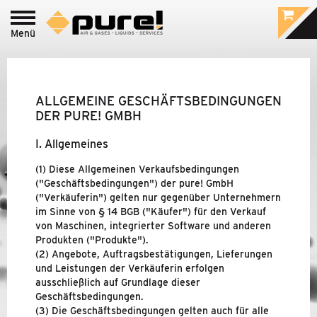
Menü
Login zum
pure!-Portal
PROCESS - LEBENSMITTEL
&
PHARMA /
LABOR GAS
ALLGEMEINE GESCHÄFTSBEDINGUNGEN
DER PURE! GMBH
INDUSTRIE - DRUCKLUFT-
&
GASAUFBEREITUNG
I. Allgemeines
(1) Diese Allgemeinen Verkaufsbedingungen
("Geschäftsbedingungen") der pure! GmbH
MARKEN
("Verkäuferin") gelten nur gegenüber Unternehmern
im Sinne von § 14 BGB ("Käufer") für den Verkauf
UNTERNEHMEN
von Maschinen, integrierter Software und anderen
Produkten ("Produkte").
(2) Angebote, Auftragsbestätigungen, Lieferungen
NEUIGKEITEN
und Leistungen der Verkäuferin erfolgen
ausschließlich auf Grundlage dieser
KONTAKT & DOWNLOADS
Geschäftsbedingungen.
(3) Die Geschäftsbedingungen gelten auch für alle