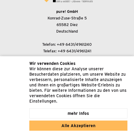
pure! GmbH
Konrad-Zuse-Straße 5
65582 Diez
Deutschland
Telefon:
+49 6431/4961240
Telefax: +49 6431/4961241
Wir verwenden Cookies
E-Mail-Adresse:
Wir können diese zur Analyse unserer
support@pure-gmbh.com
Besucherdaten platzieren, um unsere Website zu
verbessern, personalisierte Inhalte anzuzeigen
und Ihnen ein großartiges Website-Erlebnis zu
© 2022 pure! GmbH
bieten. Für weitere Informationen zu den von uns
verwendeten Cookies öffnen Sie die
Impressum
Einstellungen.
Datenschutz
mehr Infos
Allgemeine Geschäftsbedingungen
Alle Akzeptieren