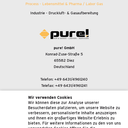
STICKSTOFFGENERATOREN
Process - Lebensmittel
&
Pharma / Labor Gas
LABORUNTERSUCHUNGEN
Industrie - Druckluft-
&
Gasaufbereitung
NEUHEITEN
SONDERAKTIONEN
pure! GmbH
INDUSTRIE - DRUCKLUFT-
&
Konrad-Zuse-Straße 5
GASAUFBEREITUNG
65582 Diez
Deutschland
MARKEN
Telefon:
+49 6431/4961240
Telefax: +49 6431/4961241
UNTERNEHMEN
Wir verwenden Cookies
E-Mail-Adresse:
Wir können diese zur Analyse unserer
support@pure-gmbh.com
NEUIGKEITEN
Besucherdaten platzieren, um unsere Website zu
verbessern, personalisierte Inhalte anzuzeigen
KONTAKT & DOWNLOADS
und Ihnen ein großartiges Website-Erlebnis zu
© 2022 pure! GmbH
bieten. Für weitere Informationen zu den von uns