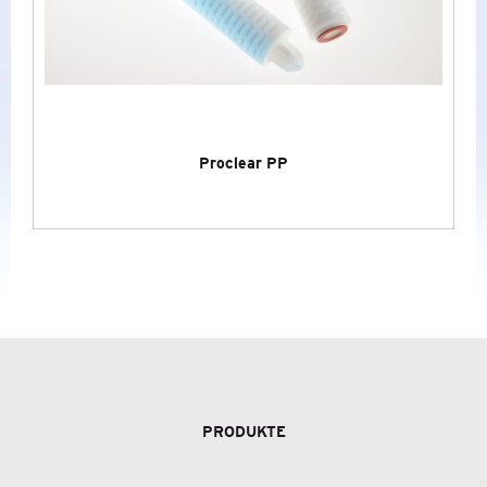
TIEFENFILTER PHARMA
MEMBRANFILTER PHARMA
METALLFILTER
Proclear PP
LUFT- UND GASFILTER
CO2-SCHUTZSYSTEME PCO2
FILTERGEHÄUSE
DAMPFFILTER
FILTERTESTGERÄTE
&
ZUBEHÖR
PRODUKTE
LABORGAS GENERATOREN