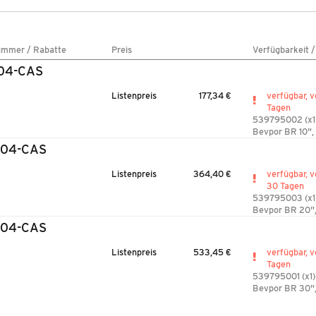
ummer / Rabatte
Preis
Verfügbarkeit 
04-CAS
Listenpreis
177,34 €
verfügbar, v
Tagen
539795002 (x1
Bevpor BR 10",
204-CAS
Listenpreis
364,40 €
verfügbar, v
30 Tagen
539795003 (x1
Bevpor BR 20",
304-CAS
Listenpreis
533,45 €
verfügbar, v
Tagen
539795001 (x1)
Bevpor BR 30",