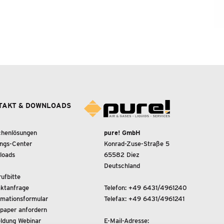
TAKT & DOWNLOADS
chenlösungen
pure! GmbH
ings-Center
Konrad-Zuse-Straße 5
loads
65582 Diez
Deutschland
ufbitte
ktanfrage
Telefon:
+49 6431/4961240
mationsformular
Telefax: +49 6431/4961241
paper anfordern
ldung Webinar
E-Mail-Adresse: