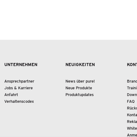
UNTERNEHMEN
NEUIGKEITEN
KON
Ansprechpartner
News über pure!
Bran
Jobs & Karriere
Neue Produkte
Train
Anfahrt
Produktupdates
Down
Verhaltenscodex
FAQ
Rückr
Konta
Rekla
White
Anme