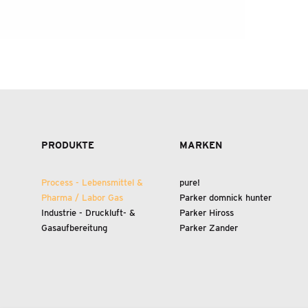
MARKEN
UNTERNEHMEN
NEUIGKEITEN
KONTAKT & DOWNLOADS
PRODUKTE
MARKEN
Process - Lebensmittel
&
pure!
Pharma / Labor Gas
Parker domnick hunter
Industrie - Druckluft-
&
Parker Hiross
Gasaufbereitung
Parker Zander