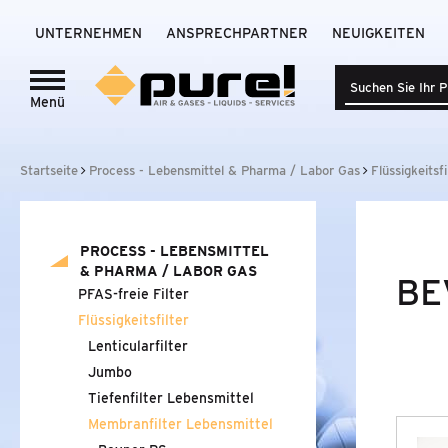
UNTERNEHMEN
ANSPRECHPARTNER
NEUIGKEITEN
Menü
Login zum
pure!-Portal
PROCESS - LEBENSMITTEL
&
PHARMA /
Startseite
Process - Lebensmittel & Pharma / Labor Gas
Flüssigkeitsfi
LABOR GAS
PFAS-FREIE FILTER
PROCESS - LEBENSMITTEL
FLÜSSIGKEITSFILTER
&
PHARMA / LABOR GAS
BE
PFAS-freie Filter
LENTICULARFILTER
Flüssigkeitsfilter
Lenticularfilter
JUMBO
Jumbo
Tiefenfilter Lebensmittel
TIEFENFILTER LEBENSMITTEL
Membranfilter Lebensmittel
MEMBRANFILTER LEBENSMITTEL