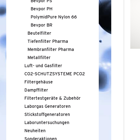
Bevpor PS
Bevpor PH
BEVPOR PS
PolymidPure Nylon 66
Bevpor BR
BEVPOR PH
Beutelfilter
Tiefenfilter Pharma
POLYMIDPURE NYLON 66
Membranfilter Pharma
BEVPOR BR
Metallfilter
Luft- und Gasfilter
BEUTELFILTER
CO2-SCHUTZSYSTEME PCO2
Filtergehäuse
TIEFENFILTER PHARMA
Dampffilter
MEMBRANFILTER PHARMA
Filtertestgeräte
&
Zubehör
Laborgas Generatoren
METALLFILTER
Stickstoffgeneratoren
Laboruntersuchungen
LUFT- UND GASFILTER
Neuheiten
Sonderaktionen