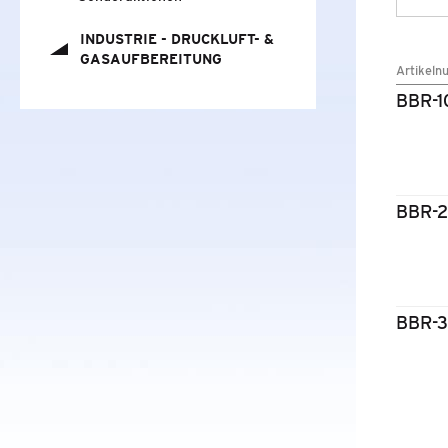
CO2-SCHUTZSYSTEME PCO2
INDUSTRIE - DRUCKLUFT-
&
FILTERGEHÄUSE
GASAUFBEREITUNG
Artikeln
DAMPFFILTER
BBR-1
FILTERTESTGERÄTE
&
ZUBEHÖR
LABORGAS GENERATOREN
BBR-
STICKSTOFFGENERATOREN
LABORUNTERSUCHUNGEN
NEUHEITEN
BBR-
SONDERAKTIONEN
INDUSTRIE - DRUCKLUFT-
&
GASAUFBEREITUNG