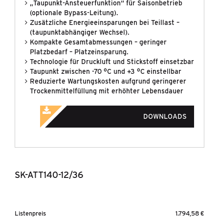
„Taupunkt-Ansteuerfunktion“ für Saisonbetrieb
ATEMLUFTAUFBEREITUNG
(optionale Bypass-Leitung).
Zusätzliche Energieeinsparungen bei Teillast –
FILTRATION
&
SEPARATION
(taupunktabhängiger Wechsel).
Kompakte Gesamtabmessungen – geringer
GASGENERATOREN
Platzbedarf – Platzeinsparung.
Technologie für Druckluft und Stickstoff einsetzbar
Taupunkt zwischen -70 °C und +3 °C einstellbar
KONDENSATTECHNIK
Reduzierte Wartungskosten aufgrund geringerer
Trockenmittelfüllung mit erhöhter Lebensdauer
KÜHLUNG
&
KÄLTETECHNIK
DOWNLOADS
NEUE BAUREIHEN
PROMOTIONS
SK-ATT140-12/36
MARKEN
UNTERNEHMEN
Listenpreis
1.794,58 €