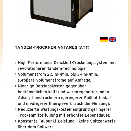
HOCHDRUCKADSORBER
CO2-SCHUTZSYSTEME PCO2
AUSGELAUFENE BAUREIHEN (ARCHIV)
DOMNICK HUNTER OVR
TANDEM-TROCKNER ANTARES (ATT)
DOMNICK HUNTER MIDAS
High Performance Druckluft-Trocknungssystem mit
revolutionärer Tandem-Technologie
DOMNICK HUNTER PNEUDRI MIDIPLUS
Volumenstrom 2,5 m³/min. bis 34 m³/min.
(Größere Volumenströme auf Anfrage)
ZANDER K-MT GEN. 2
Niedrige Betriebskosten gegenüber
herkömmlichen kalt- und warmregenerierenden
ZANDER KA-MT GEN. 2
Adsorptionstrocknern (geringerer Spülluftbedarf
und niedrigerer Energieverbrauch der Heizung).
ZANDER WVM GEN. 4
Reduzierte Wartungskosten aufgrund geringerer
Trockenmittelfüllung mit erhöhter Lebensdauer.
Konstante Taupunkt-Leistung – keine Spitzenwerte
TANDEM-TROCKNER ANTARES
über dem Sollwert.