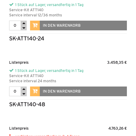
NEUIGKEITEN
1 Stück auf Lager, versandfertig in 1 Tag
Service-Kit ATT140
KONTAKT & DOWNLOADS
Service interval 12/36 months
IN DEN WARENKORB
SK-ATT140-24
Listenpreis
3.458,35 €
1 Stück auf Lager, versandfertig in 1 Tag
Service-Kit ATT140
Service interval 24 months
IN DEN WARENKORB
SK-ATT140-48
Listenpreis
4.763,26 €