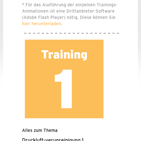
BRANCHENLÖSUNGEN
* Für das Ausführung der einzelnen Trainings-
Animationen ist eine Drittanbieter-Software
TRAININGS-CENTER
(Adobe Flash Player) nötig. Diese können Sie
hier herunterladen
.
DOWNLOADS
FAQ
RÜCKRUFBITTE
KONTAKTANFRAGE
REKLAMATIONSFORMULAR
WHITEPAPER ANFORDERN
ANMELDUNG WEBINAR
Alles zum Thema
Druckluft-verunreinigung 1