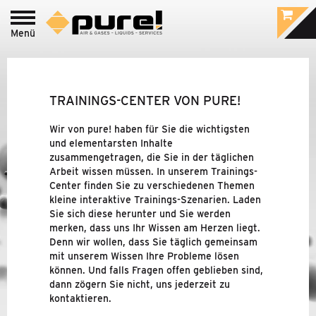
Menü
Login zum
pure!-Portal
PROCESS - LEBENSMITTEL
&
PHARMA /
LABOR GAS
TRAININGS-CENTER VON PURE!
INDUSTRIE - DRUCKLUFT-
&
Wir von pure! haben für Sie die wichtigsten
GASAUFBEREITUNG
und elementarsten Inhalte
zusammengetragen, die Sie in der täglichen
Arbeit wissen müssen. In unserem Trainings-
Center finden Sie zu verschiedenen Themen
MARKEN
kleine interaktive Trainings-Szenarien. Laden
Sie sich diese herunter und Sie werden
UNTERNEHMEN
merken, dass uns Ihr Wissen am Herzen liegt.
Denn wir wollen, dass Sie täglich gemeinsam
NEUIGKEITEN
mit unserem Wissen Ihre Probleme lösen
können. Und falls Fragen offen geblieben sind,
dann zögern Sie nicht, uns jederzeit zu
KONTAKT & DOWNLOADS
kontaktieren.