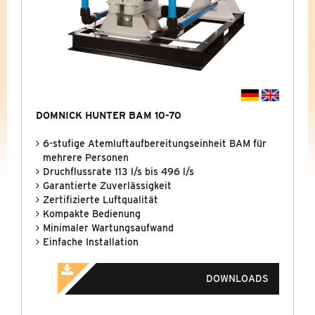
DOMNICK HUNTER BAC-4015
DRUCKLUFTHEIZUNG
AUSGELAUFENE BAUREIHEN (ARCHIV)
FILTRATION
&
SEPARATION
DOMNICK HUNTER BAM 10-70
GASGENERATOREN
6-stufige Atemluftaufbereitungseinheit BAM für
mehrere Personen
KONDENSATTECHNIK
Druchflussrate 113 l/s bis 496 l/s
Garantierte Zuverlässigkeit
Zertifizierte Luftqualität
KÜHLUNG
&
KÄLTETECHNIK
Kompakte Bedienung
Minimaler Wartungsaufwand
NEUE BAUREIHEN
Einfache Installation
PROMOTIONS
DOWNLOADS