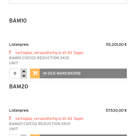
MARKEN
UNTERNEHMEN
BAM10
NEUIGKEITEN
KONTAKT & DOWNLOADS
Listenpreis
55.201,00 €
verfügbar, versandfertig in 41-43 Tagen
BAM10 CO/CO2 REDUCTION SKID
UNIT
IN DEN WARENKORB
BAM20
Listenpreis
57.530,00 €
verfügbar, versandfertig in 41-43 Tagen
BAM20 CO/CO2 REDUCTION SKID
UNIT