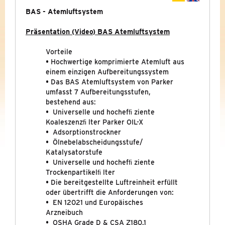
DOMNICK HUNTER BAC-4015
BAS - Atemluftsystem
Präsentation (Video) BAS Atemluftsystem
DRUCKLUFTHEIZUNG
Vorteile
AUSGELAUFENE BAUREIHEN (ARCHIV)
• Hochwertige komprimierte Atemluft aus
einem einzigen Aufbereitungssystem
FILTRATION
&
SEPARATION
• Das BAS Atemluftsystem von Parker
umfasst 7 Aufbereitungsstufen,
GASGENERATOREN
bestehend aus:
• Universelle und hochefﬁ ziente
Koaleszenzﬁ lter Parker OIL-X
KONDENSATTECHNIK
• Adsorptionstrockner
• Ölnebelabscheidungsstufe/
KÜHLUNG
&
KÄLTETECHNIK
Katalysatorstufe
• Universelle und hochefﬁ ziente
NEUE BAUREIHEN
Trockenpartikelﬁ lter
• Die bereitgestellte Luftreinheit erfüllt
PROMOTIONS
oder übertrifft die Anforderungen von:
• EN 12021 und Europäisches
Arzneibuch
• OSHA Grade D & CSA Z180.1